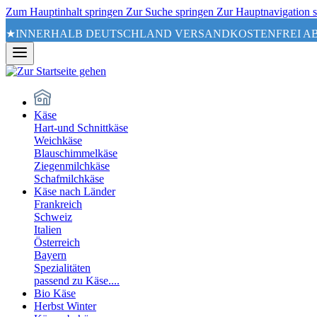
Zum Hauptinhalt springen
Zur Suche springen
Zur Hauptnavigation 
★INNERHALB DEUTSCHLAND VERSANDKOSTENFREI AB
Käse
Hart-und Schnittkäse
Weichkäse
Blauschimmelkäse
Ziegenmilchkäse
Schafmilchkäse
Käse nach Länder
Frankreich
Schweiz
Italien
Österreich
Bayern
Spezialitäten
passend zu Käse....
Bio Käse
Herbst Winter