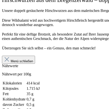
Hirschwurzen aus dem Bregenzerwald – doppe
Unsere doppelt geräucherte Hirschwurzen aus dem malerischen Bregen
Diese Wildsalami wird aus hochwertigem Hirschfleisch hergestellt und
dennoch wunderbar ausgewogen.
Perfekt für eine deftige Brotzeit, als besondere Zutat auf Ihrer Jaus
einen authentischen Geschmack, der die Natur der Alpen widerspiegel
Überzeugen Sie sich selbst – ein Genuss, den man schmeckt!
Menü schließen
Nährwerte
Nährwert per 100g
Kilokalorien
414 kcal
Kilojoules
1.715 kJ
Fett
35 g
Kohlenhydrate
0,7 g
davon Zucker
0,5 g