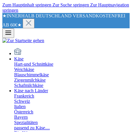
Zum Hauptinhalt springen
Zur Suche springen
Zur Hauptnavigation
springen
★INNERHALB DEUTSCHLAND VERSANDKOSTENFREI
AB 60€★
Käse
Hart-und Schnittkäse
Weichkäse
Blauschimmelkäse
Ziegenmilchkäse
Schafmilchkäse
Käse nach Länder
Frankreich
Schweiz
Italien
Österreich
Bayern
Spezialitäten
passend zu Käse....