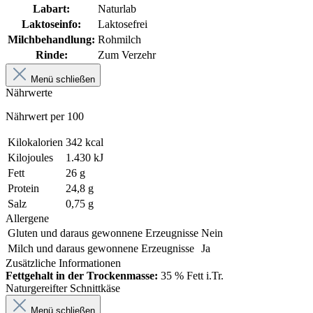
Labart:
Naturlab
Laktoseinfo:
Laktosefrei
Milchbehandlung:
Rohmilch
Rinde:
Zum Verzehr
Menü schließen
Nährwerte
Nährwert per 100
Kilokalorien
342 kcal
Kilojoules
1.430 kJ
Fett
26 g
Protein
24,8 g
Salz
0,75 g
Allergene
Gluten und daraus gewonnene Erzeugnisse
Nein
Milch und daraus gewonnene Erzeugnisse
Ja
Zusätzliche Informationen
Fettgehalt in der Trockenmasse:
35 % Fett i.Tr.
Naturgereifter Schnittkäse
Menü schließen