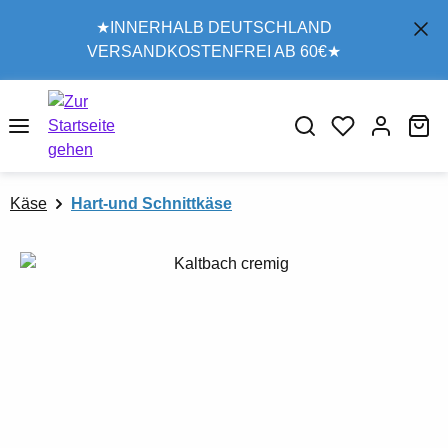
Zum Hauptinhalt springen
★INNERHALB DEUTSCHLAND
VERSANDKOSTENFREI AB 60€★
Wa
Käse
Hart-und Schnittkäse
Bildergalerie überspringen