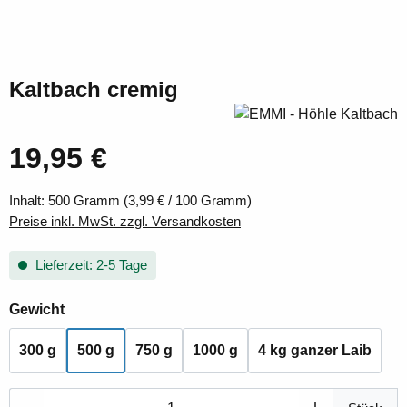
Kaltbach cremig
19,95 €
Regulärer Preis:
Inhalt:
500 Gramm
(3,99 € / 100 Gramm)
Preise inkl. MwSt. zzgl. Versandkosten
Lieferzeit: 2-5 Tage
auswählen
Gewicht
300 g
500 g
750 g
1000 g
4 kg ganzer Laib
Produkt Anzahl: Gib den gewünschten Wert ei