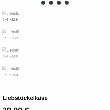
Liebstöckelkäse
Regulärer Preis: