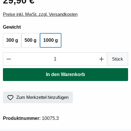
29,90 €
Preise inkl. MwSt. zzgl. Versandkosten
auswählen
Gewicht
300 g
500 g
1000 g
Produkt Anzahl: Gib den gewünschten Wert ei
Stück
In den Warenkorb
Zum Merkzettel hinzufügen
Produktnummer:
10075.3