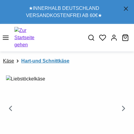
Zum Hauptinhalt springen
★INNERHALB DEUTSCHLAND
VERSANDKOSTENFREI AB 60€★
Wa
Käse
Hart-und Schnittkäse
Bildergalerie überspringen