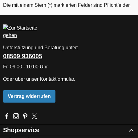
Die mit einem Stern (*) markierten Felder sind Pflichtfelder.
Unterstützung und Beratung unter:
08509 936005
Fr, 09:00 - 10:00 Uhr
Oder über unser
Kontaktformular
.
Vertrag widerrufen
Besuche uns auf Facebook – öffnet in neuem Tab (externer Li
Schau auf Instagram vorbei – öffnet in neuem Tab (externe
Lass dich auf Pinterest inspirieren – öffnet in neuem T
Folge uns auf X – öffnet in neuem Tab (externer L
Shopservice