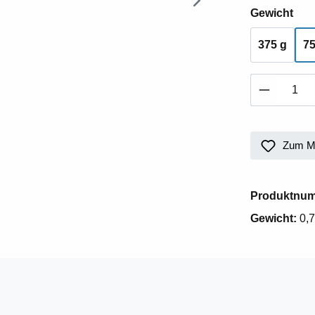
aus
Gewicht
375 g
75
Produkt 
Zum Me
Produktnu
Gewicht:
0,