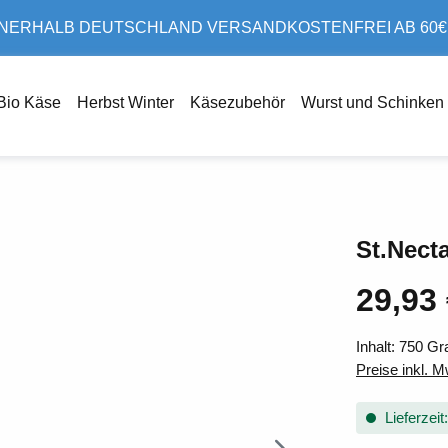
NERHALB DEUTSCHLAND VERSANDKOSTENFREI AB 60
Bio Käse
Herbst Winter
Käsezubehör
Wurst und Schinken
St.Nect
29,93
Regulärer Pr
Inhalt:
750 G
Preise inkl. 
Lieferzeit