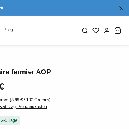
€★
Blog
War
aire fermier AOP
 €
eis:
ramm
(3,99 € / 100 Gramm)
MwSt. zzgl. Versandkosten
: 2-5 Tage