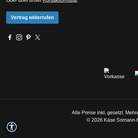
Oder über unser
Kontaktformular
.
Vertrag widerrufen
Besuche uns auf Facebook – öffnet in neuem Tab (externer L
Schau auf Instagram vorbei – öffnet in neuem Tab (extern
Lass dich auf Pinterest inspirieren – öffnet in neuem
Folge uns auf X – öffnet in neuem Tab (externer 
Alle Preise inkl. gesetzl. Mehr
© 2026 Käse Somann-hie
Werkzeugleiste anzeigen