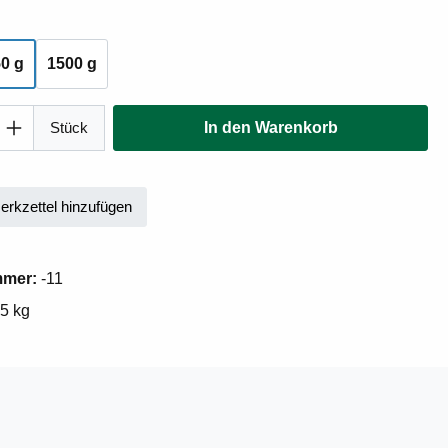
wählen
0 g
1500 g
Anzahl: Gib den gewünschten Wert ein oder
Stück
In den Warenkorb
rkzettel hinzufügen
mmer:
-11
75 kg