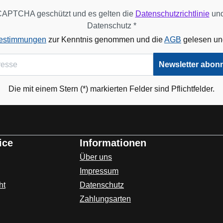
eCAPTCHA geschützt und es gelten die
Datenschutzrichtlinie
un
Datenschutz *
bestimmungen
zur Kenntnis genommen und die
AGB
gelesen und
Newsletter abon
Die mit einem Stern (*) markierten Felder sind Pflichtfelder.
ice
Informationen
Über uns
Impressum
ht
Datenschutz
Zahlungsarten