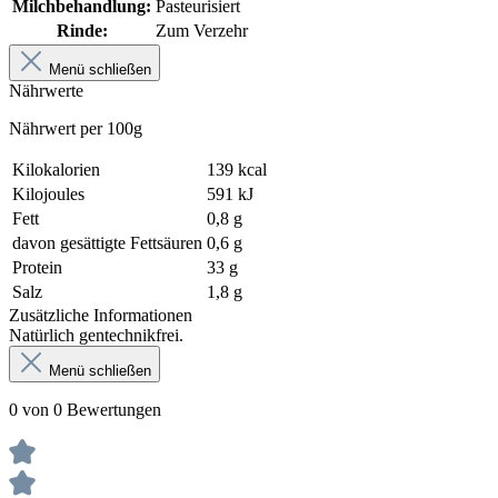
Milchbehandlung:
Pasteurisiert
Rinde:
Zum Verzehr
Menü schließen
Nährwerte
Nährwert per 100g
Kilokalorien
139 kcal
Kilojoules
591 kJ
Fett
0,8 g
davon gesättigte Fettsäuren
0,6 g
Protein
33 g
Salz
1,8 g
Zusätzliche Informationen
Natürlich gentechnikfrei.
Menü schließen
0 von 0 Bewertungen