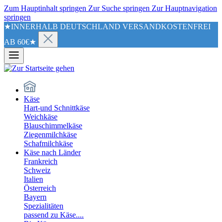
Zum Hauptinhalt springen
Zur Suche springen
Zur Hauptnavigation
springen
★INNERHALB DEUTSCHLAND VERSANDKOSTENFREI
AB 60€★
Käse
Hart-und Schnittkäse
Weichkäse
Blauschimmelkäse
Ziegenmilchkäse
Schafmilchkäse
Käse nach Länder
Frankreich
Schweiz
Italien
Österreich
Bayern
Spezialitäten
passend zu Käse....